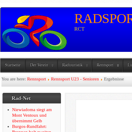
RADSPORT
RCT
Startseite
Der Verein
Radtouristik
Rennsport
Li
You are here:
Rennsport
Rennsport U23 - Senioren
Ergebnisse
Rad-Net
Niewiadoma siegt am
Mont Ventoux und
übernimmt Gelb
Ergeb
Burgos-Rundfahrt:
Brennan holt zweiten