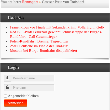
Startseite
You are here:
Rennsport
Grosser Preis von Troisdorf
Der Verein
Rad-Net
Radtouristik
Frauen-Tour vor Finale mit Sekundenkrimi: Vollering in Gelb
Red Bull-Profi Pellizzari gewinnt Schlussetappe der Burgos-
Rundfahrt - Gall Gesamtsieger
Rennsport
Polen-Rundfahrt: Brenner Tagesdritter
Zwei Deutsche im Finale der Trial-EM
Linkseite
Moscon bei Burgo-Rundfahrt disqualifiziert
Presse
Login
Benutzername
Passwort
Angemeldet bleiben
Anmelden